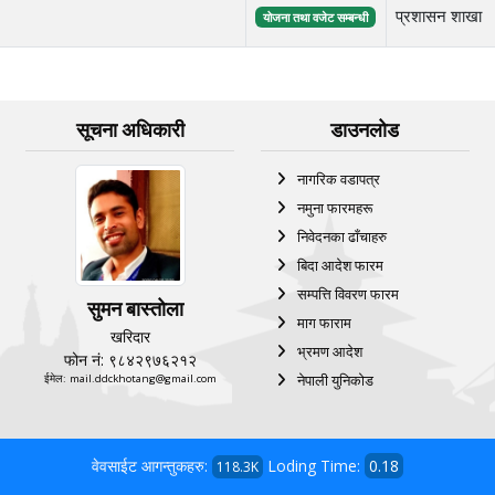
प्रशासन शाखा
योजना तथा वजेट सम्बन्धी
सूचना अधिकारी
डाउनलोड
नागरिक वडापत्र
नमुना फारमहरू
निवेदनका ढाँचाहरु
बिदा आदेश फारम
सम्पत्ति विवरण फारम
सुमन बास्तोला
माग फाराम
खरिदार
भ्रमण आदेश
फोन नं: ९८४२९७६२१२
नेपाली युनिकोड
ईमेल: mail.ddckhotang@gmail.com
वेवसाईट आगन्तुकहरु:
Loding Time:
0.18
118.3K