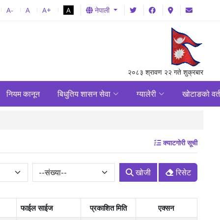
A-
A
A+
A
नेपाली
२०८३ श्रावण २२ गते शुक्रबार
नियम कानून
बिधुतिय शासन सेवा
ग्यालेरी
खोटाङको वर्
(आ.ब. २०८२ माघ १ गते
क्याटगोरी सूची
खोजी
रिसेट
फाईल साईज
प्रकाशित मिति
एक्सन