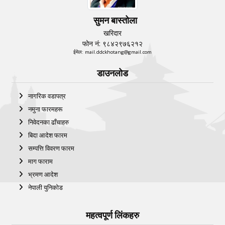
सुमन बास्तोला
खरिदार
फोन नं: ९८४२९७६२१२
ईमेल: mail.ddckhotang@gmail.com
डाउनलोड
नागरिक वडापत्र
नमुना फारमहरू
निवेदनका ढाँचाहरु
बिदा आदेश फारम
सम्पत्ति विवरण फारम
माग फाराम
भ्रमण आदेश
नेपाली युनिकोड
महत्वपूर्ण लिंकहरु